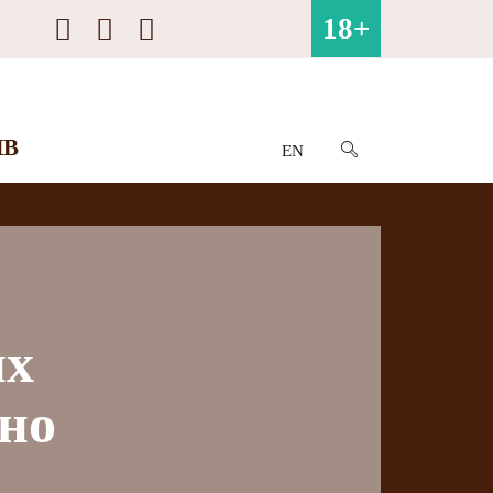
18+
ИВ
EN
их
нно