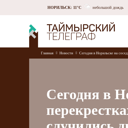
НОРИЛЬСК: 11°C
небольшой дождь
Главная
Новости
Сегодня в Норильске на сосе
Сегодня в Н
перекрестка
случились д