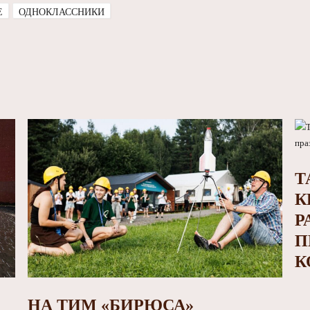
E
ОДНОКЛАССНИКИ
Т
К
Р
П
К
НА ТИМ «БИРЮСА»