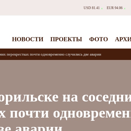
USD 81.41
EUR 94.06
▲
▲
НОВОСТИ
ПРОЕКТЫ
ФОТО
АРХ
дних перекрестках почти одновременно случились две аварии
орильске на соседн
х почти одновреме
ве аварии