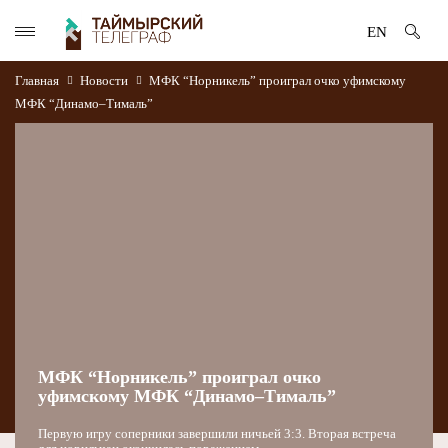
EN
Главная
Новости
МФК “Норникель” проиграл очко уфимскому
МФК “Динамо–Тималь”
МФК “Норникель” проиграл очко
уфимскому МФК “Динамо–Тималь”
Первую игру соперники завершили ничьей 3:3. Вторая встреча