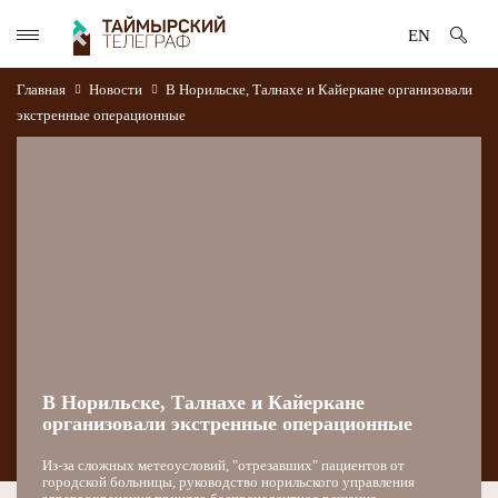
EN
Главная
Новости
В Норильске, Талнахе и Кайеркане организовали
экстренные операционные
В Норильске, Талнахе и Кайеркане
организовали экстренные операционные
Из-за сложных метеоусловий, "отрезавших" пациентов от
городской больницы, руководство норильского управления