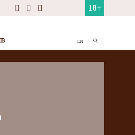
18+
ИВ
EN
ю