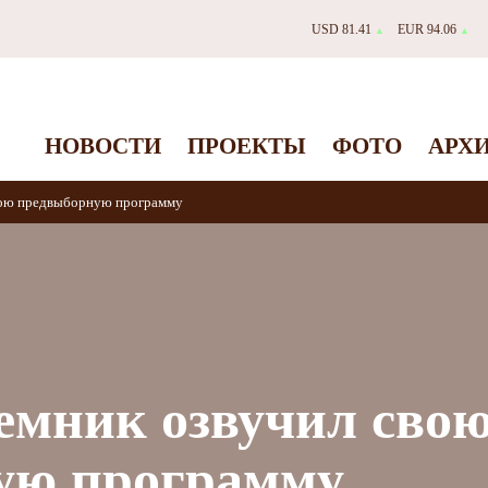
USD 81.41
EUR 94.06
▲
▲
НОВОСТИ
ПРОЕКТЫ
ФОТО
АРХ
вою предвыборную программу
емник озвучил сво
ую программу