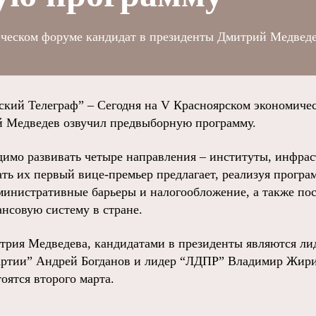
ическом форуме кандидат в президенты Дмитрий Медведе
ий Телеграф” – Сегодня на V Красноярском экономичес
й Медведев озвучил предвыборную программу.
одимо развивать четыре направления – институты, инфра
ть их первый вице-премьер предлагает, реализуя програ
министративные барьеры и налогообложение, а также по
нсовую систему в стране.
трия Медведева, кандидатами в президенты являются л
партии” Андрей Богданов и лидер “ЛДПР” Владимир Жир
тоятся второго марта.