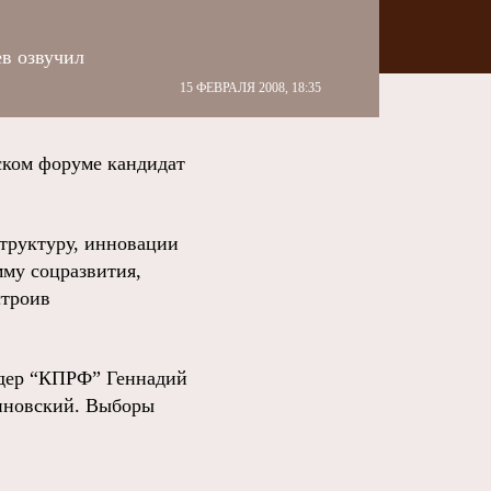
в озвучил
15 ФЕВРАЛЯ 2008, 18:35
ком форуме кандидат
структуру, инновации
мму соцразвития,
строив
идер “КПРФ” Геннадий
иновский. Выборы