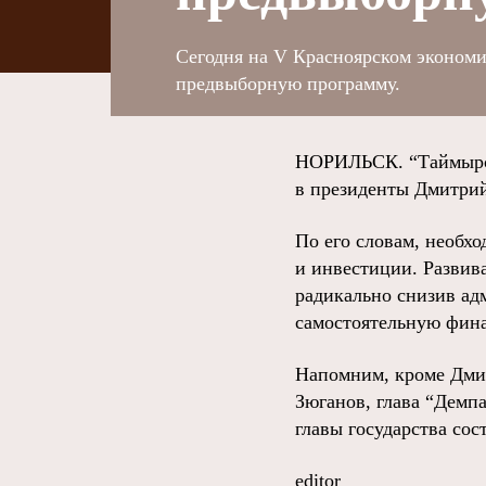
Сегодня на V Красноярском эконом
предвыборную программу.
НОРИЛЬСК. “Таймырск
в президенты Дмитри
По его словам, необх
и инвестиции. Развива
радикально снизив ад
самостоятельную фина
Напомним, кроме Дми
Зюганов, глава “Дем
главы государства сос
editor