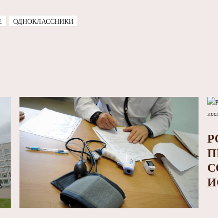
E
ОДНОКЛАССНИКИ
Р
П
С
И