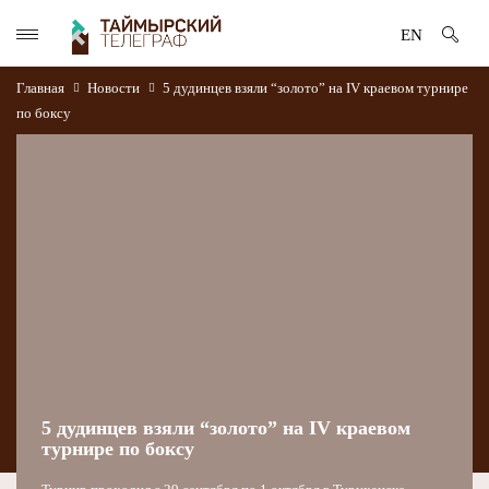
EN
Главная
Новости
5 дудинцев взяли “золото” на IV краевом турнире
по боксу
5 дудинцев взяли “золото” на IV краевом
турнире по боксу