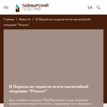
EN
Главная
Новости
В Норильске подвели итоги масштабной
операции “Розыск”
В Норильске подвели итоги масштабной
операции “Розыск”
Как сообщили сегодня в УВД Норильска, в ходе операции
милиционеры нашли 16 человек, скрывавшихся от милиции и