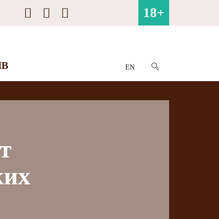
18+
ИВ
EN
т
ких