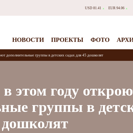
USD 81.41
EUR 94.06
▲
▲
НОВОСТИ
ПРОЕКТЫ
ФОТО
АРХ
оют дополнительные группы в детских садах для 45 дошколят
в этом году открою
ные группы в детс
5 дошколят