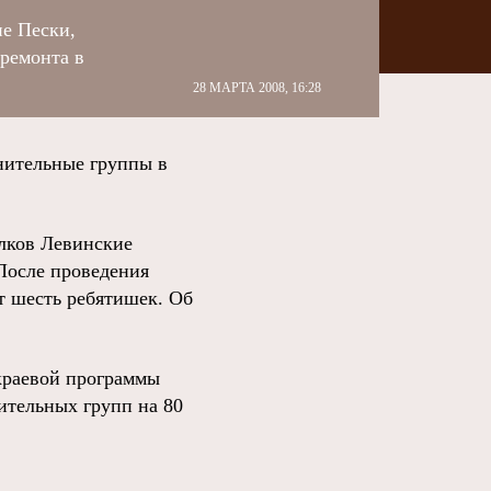
е Пески,
премонта в
28 МАРТА 2008, 16:28
нительные группы в
лков Левинские
 После проведения
т шесть ребятишек. Об
краевой программы
ительных групп на 80