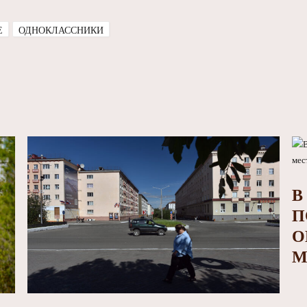
E
ОДНОКЛАССНИКИ
В
П
О
М