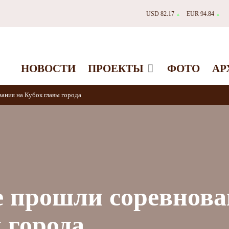
USD 82.17
EUR 94.84
▲
▲
НОВОСТИ
ПРОЕКТЫ
ФОТО
АР
ания на Кубок главы города
 прошли соревнова
 города