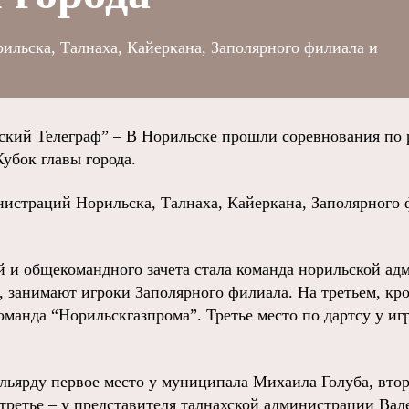
льска, Талнаха, Кайеркана, Заполярного филиала и
ий Телеграф” – В Норильске прошли соревнования по р
Кубок главы города.
истраций Норильска, Талнаха, Кайеркана, Заполярного 
 и общекомандного зачета стала команда норильской ад
а, занимают игроки Заполярного филиала. На третьем, кр
команда “Норильскгазпрома”. Третье место по дартсу у иг
ильярду первое место у муниципала Михаила Голуба, втор
третье – у представителя талнахской администрации Вал