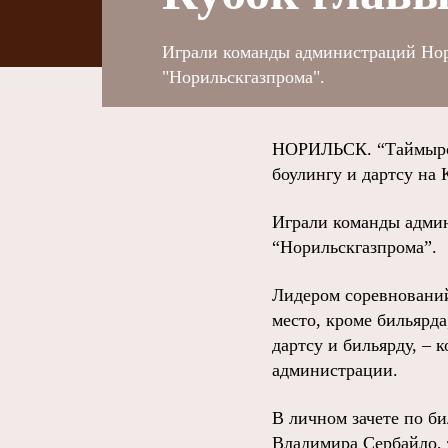
Играли команды администраций Нори
"Норильскгазпрома".
НОРИЛЬСК. “Таймырск
боулингу и дартсу на 
Играли команды админ
“Норильскгазпрома”.
Лидером соревнований
место, кроме бильярд
дартсу и бильярду, – 
администрации.
В личном зачете по б
Владимира Сербайло, 