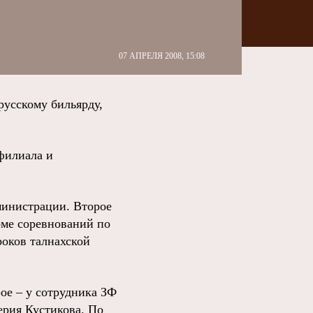
07 АПРЕЛЯ 2008, 15:08
усскому бильярду,
филиала и
министрации. Второе
оме соревнований по
роков талнахской
ое – у сотрудника ЗФ
ерия Кустикова. По