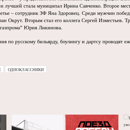
н лучшей стала муниципал Ирина Савченко. Второе место
етье – сотрудник ЗФ Яна Здоровец. Среди мужчин побед
ан Окрут. Вторым стал его коллега Сергей Изместьев. Тр
кгазпрома” Юрия Ликинова.
я по русскому бильярду, боулингу и дартсу проводят еже
E
ОДНОКЛАССНИКИ