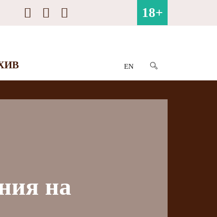
18+
ХИВ
EN
ния на