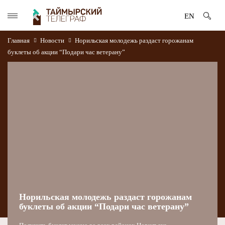
EN
Главная
Новости
Норильская молодежь раздаст горожанам
буклеты об акции “Подари час ветерану”
Норильская молодежь раздаст горожанам
буклеты об акции “Подари час ветерану”