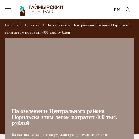
EN
Главная
Новости
На озеленение Центрального района Норильска
этим летом потратят 400 тыс. рублей
На озеленение Центрального района
Норильска этим летом потратят 400 тыс.
рублей
Бархатцы, виола, агератум, алиссум и ромашки украсят