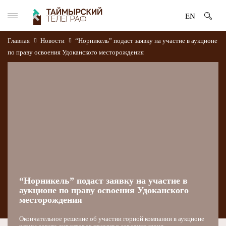
EN
Главная
Новости
“Норникель” подаст заявку на участие в аукционе
по праву освоения Удоканского месторождения
“Норникель” подаст заявку на участие в
аукционе по праву освоения Удоканского
месторождения
Окончательное решение об участии горной компании в аукционе