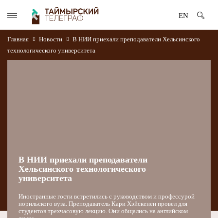
EN
Главная
Новости
В НИИ приехали преподаватели Хельсинского
технологического университета
В НИИ приехали преподаватели
Хельсинского технологического
университета
Иностранные гости встретились с руководством и профессурой
норильского вуза. Преподаватель Кари Хэйскенен провел для
студентов трехчасовую лекцию. Они общались на английском