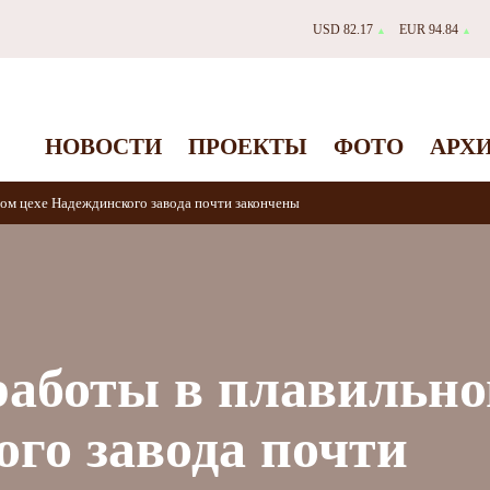
USD 82.17
EUR 94.84
▲
▲
НОВОСТИ
ПРОЕКТЫ
ФОТО
АРХ
ом цехе Надеждинского завода почти закончены
аботы в плавильно
го завода почти