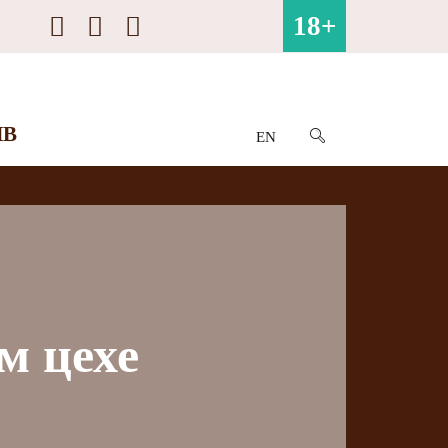
18+
ИВ
EN
м цехе