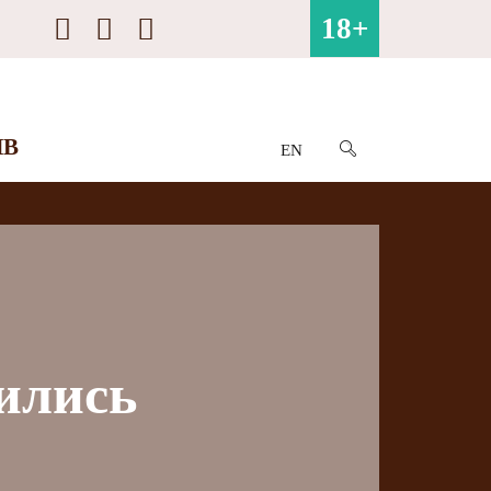
18+
ИВ
EN
ились