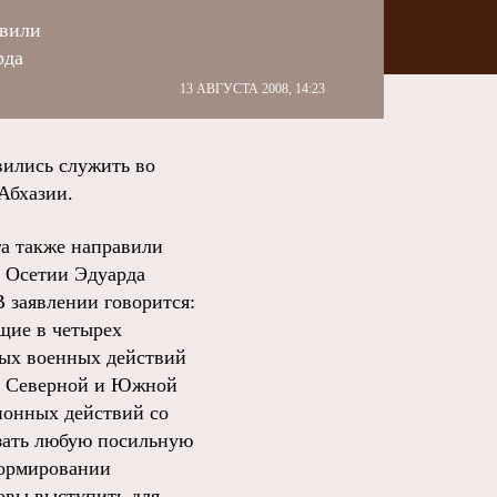
авили
рда
13 АВГУСТА 2008, 14:23
ились служить во
Абхазии.
га также направили
й Осетии Эдуарда
 заявлении говорится:
щие в четырех
ных военных действий
ик Северной и Южной
ионных действий со
азать любую посильную
формировании
товы выступить для