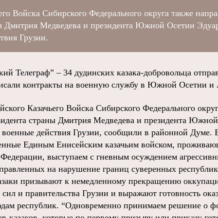
его Войска Сибирского Федерального округа также напр
аны Дмитрия Медведева и президента Южной Осетии Эдуа
твия Грузии.
 Телеграф” – 34 дудинских казака-добровольца отправ
писали контракты на военную службу в Южной Осетии и 
йского Казачьего Войска Сибирского Федерального окру
езидента страны Дмитрия Медведева и президента Южно
военные действия Грузии, сообщили в районной Думе. В
ненные Единым Енисейским казачьим войском, проживаю
 Федерации, выступаем с гневным осуждением агрессив
направленных на нарушение границ суверенных республ
Казаки призывают к немедленному прекращению оккупац
сил и правительства Грузии и выражают готовность ок
одам республик. “Одновременно принимаем решение о 
ев-казаков, которые по первому призыву или приказу го