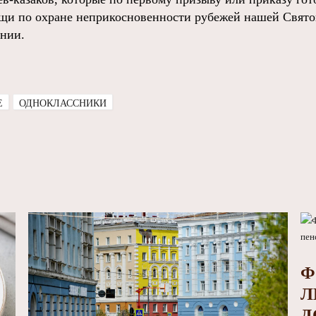
щи по охране неприкосновенности рубежей нашей Свято
ении.
E
ОДНОКЛАССНИКИ
Ф
Л
Д