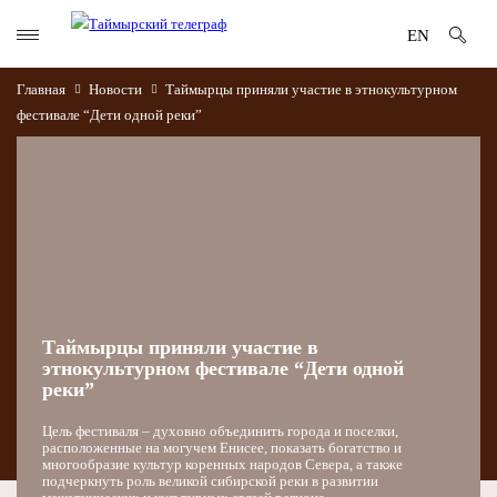
EN
Главная
Новости
Таймырцы приняли участие в этнокультурном
фестивале “Дети одной реки”
Таймырцы приняли участие в
этнокультурном фестивале “Дети одной
реки”
Цель фестиваля – духовно объединить города и поселки,
расположенные на могучем Енисее, показать богатство и
многообразие культур коренных народов Севера, а также
подчеркнуть роль великой сибирской реки в развитии