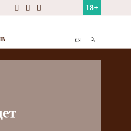
18+
ИВ
EN
дет