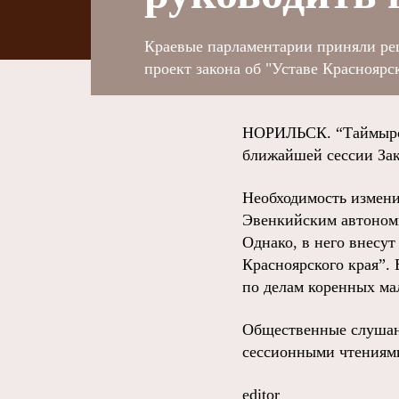
Краевые парламентарии приняли ре
проект закона об "Уставе Красноярск
НОРИЛЬСК. “Таймырск
ближайшей сессии Зак
Необходимость измени
Эвенкийским автономн
Однако, в него внесут
Красноярского края”.
по делам коренных ма
Общественные слушани
сессионными чтениями
editor