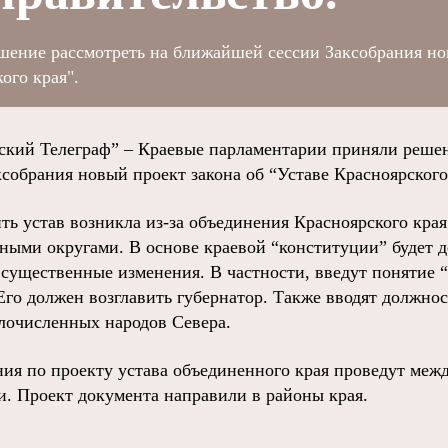
шение рассмотреть на ближайшей сессии Заксобрания н
ого края".
ий Телеграф” – Краевые парламентарии приняли решен
собрания новый проект закона об “Уставе Красноярского
ть устав возникла из-за объединения Красноярского кра
ыми округами. В основе краевой “конституции” будет 
 существенные изменения. В частности, введут понятие 
 Его должен возглавить губернатор. Также вводят должно
лочисленных народов Севера.
я по проекту устава объединенного края проведут меж
. Проект документа направили в районы края.