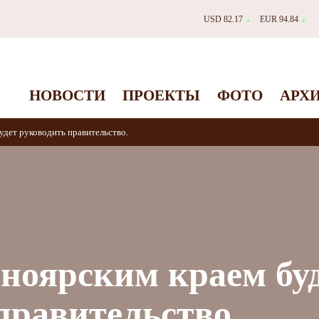
USD 82.17
EUR 94.84
▲
▲
НОВОСТИ
ПРОЕКТЫ
ФОТО
АРХ
дет руководить правительство.
ноярским краем бу
правительство.