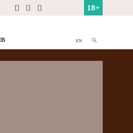
18+
ИВ
EN