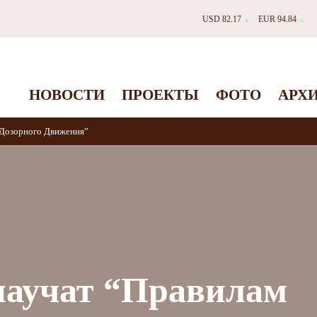
USD 82.17
EUR 94.84
▲
▲
НОВОСТИ
ПРОЕКТЫ
ФОТО
АРХ
 Дозорного Движения”
научат “Правилам