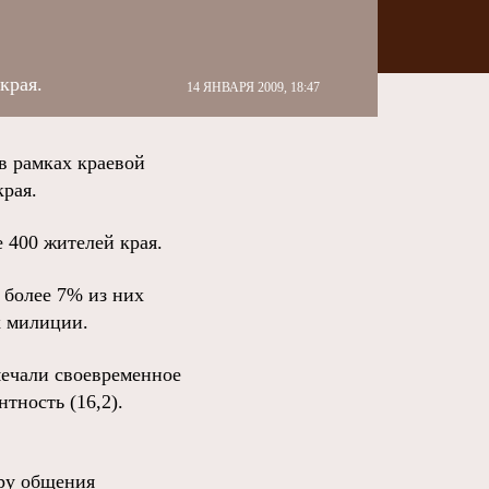
края.
14 ЯНВАРЯ 2009, 18:47
в рамках краевой
рая.
 400 жителей края.
 более 7% из них
х милиции.
мечали своевременное
тность (16,2).
уру общения