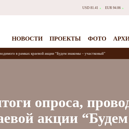
USD 81.41
EUR 94.06
▲
▲
НОВОСТИ
ПРОЕКТЫ
ФОТО
АРХ
водимого в рамках краевой акции “Будем знакомы – участковый”
тоги опроса, прово
аевой акции “Будем