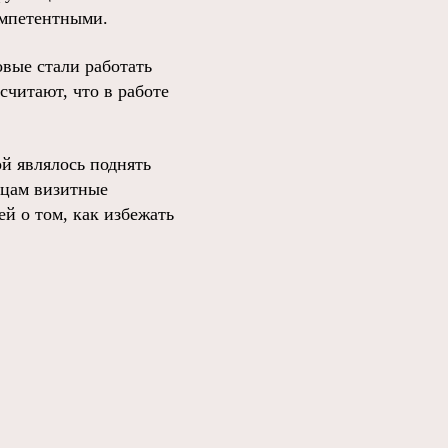
омпетентными.
овые стали работать
читают, что в работе
й являлось поднять
ьцам визитные
й о том, как избежать