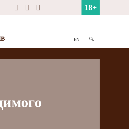
18+
ИВ
EN
димого