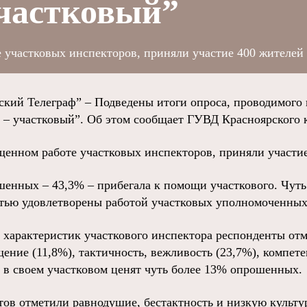
участковый”
 участковых инспекторов, приняли участие 400 жителей 
ий Телеграф” – Подведены итоги опроса, проводимого 
 – участковый”. Об этом сообщает ГУВД Красноярского к
ященном работе участковых инспекторов, приняли участие
енных – 43,3% – прибегала к помощи участкового. Чуть
стью удовлетворены работой участковых уполномоченны
характеристик участкового инспектора респонденты от
ение (11,8%), тактичность, вежливость (23,7%), компетен
 в своем участковом ценят чуть более 13% опрошенных.
ов отметили равнодушие, бестактность и низкую культ