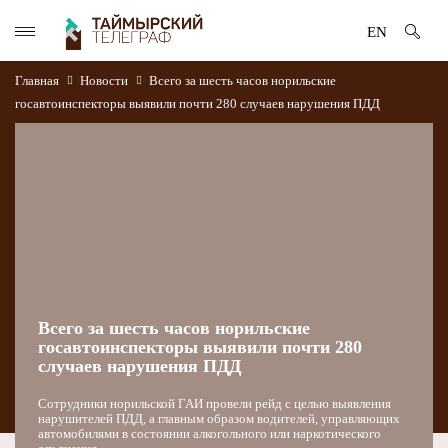
EN
Главная
Новости
Всего за шесть часов норильские
госавтоинспекторы выявили почти 280 случаев нарушения ПДД
Всего за шесть часов норильские
госавтоинспекторы выявили почти 280
случаев нарушения ПДД
Сотрудники норильской ГАИ провели рейд с целью выявления
нарушителей ПДД, а главным образом водителей, управляющих
автомобилями в состоянии алкогольного или наркотического