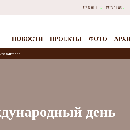
USD 81.41
EUR 94.06
▲
▲
НОВОСТИ
ПРОЕКТЫ
ФОТО
АРХ
 волонтеров.
ждународный день