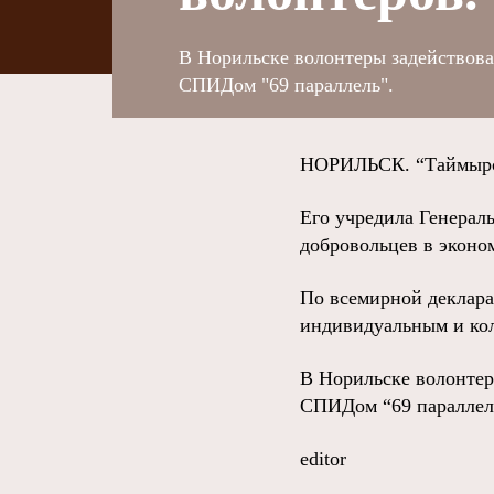
В Норильске волонтеры задействов
СПИДом "69 параллель".
НОРИЛЬСК. “Таймырск
Его учредила Генерал
добровольцев в эконо
По всемирной деклара
индивидуальным и кол
В Норильске волонтер
СПИДом “69 параллел
editor