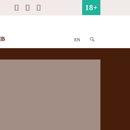
18+
ИВ
EN