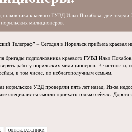
дполковника краевого ГУВД Ильи Похабова, две недели 
у норильских милиционеров.
й Телеграф” – Сегодня в Норильск прибыла краевая ин
ля бригады подполковника краевого ГУВД Ильи Похабова
оверять работу норильских милиционеров. В частности, 
рейды, в том числе, по неблагополучным семьям.
з норильское УВД проверяли пять лет назад. Из-за недо
ые специалисты смогли приехать только сейчас. Дорога о
E
ОДНОКЛАССНИКИ