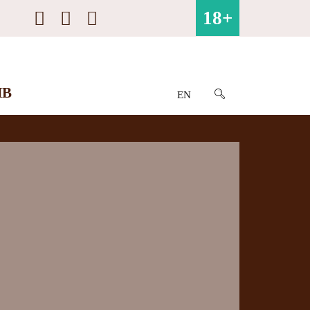
18+
ИВ
EN