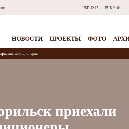
ями
USD 82.17
EUR 94.84
▲
▲
НОВОСТИ
ПРОЕКТЫ
ФОТО
АРХ
 краевые милиционеры.
орильск приехали
лиционеры.