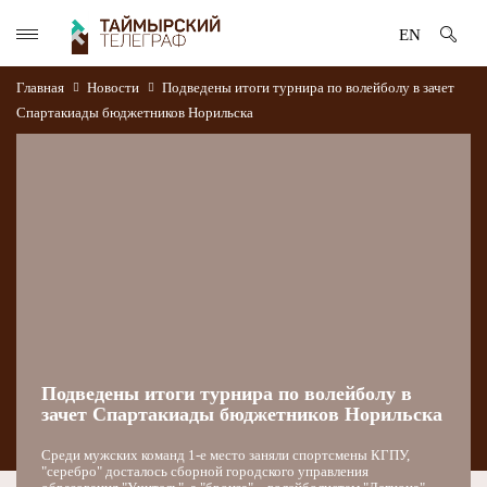
EN
Главная
Новости
Подведены итоги турнира по волейболу в зачет
Спартакиады бюджетников Норильска
Подведены итоги турнира по волейболу в
зачет Спартакиады бюджетников Норильска
Среди мужских команд 1-е место заняли спортсмены КГПУ,
"серебро" досталось сборной городского управления