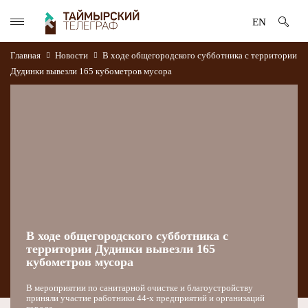
EN
Главная
Новости
В ходе общегородского субботника с территории
Дудинки вывезли 165 кубометров мусора
В ходе общегородского субботника с
территории Дудинки вывезли 165
кубометров мусора
В мероприятии по санитарной очистке и благоустройству
приняли участие работники 44-х предприятий и организаций