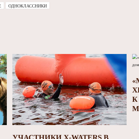
E
ОДНОКЛАССНИКИ
«
Х
К
М
УЧАСТНИКИ X-WATERS В