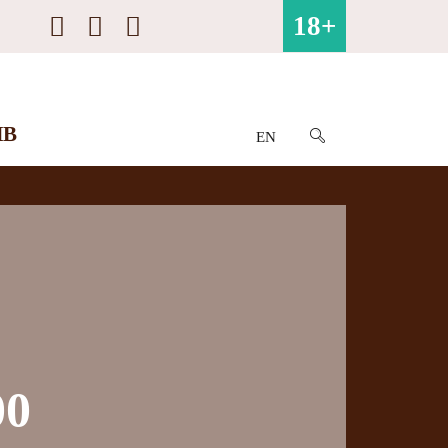
18+
ИВ
EN
00