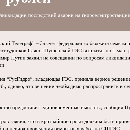
ликвидации последствий аварии на гидроэлектростанции
ий Телеграф” – За счет федерального бюджета семьям 
сотрудников Саяно-Шушенской ГЭС выплатят по 1 млн. р
мир Путин заявил на совещании по вопросам ликвидаци
ии.
ния “РусГидро”, владеющая ГЭС, приняла верное решение
б., однако, это решение необходимо распространить и с
рство предоставит единовременные выплаты, сообщил П
тров заявил, что в кротчайшие сроки должны быть прин
й на период проведения ремонтных работ на СШГЭС.