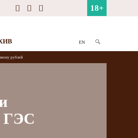
18+
ХИВ
EN
лиону рублей
и
й ГЭС