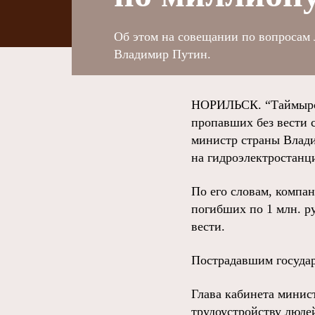
Об этом на совещании по вопросам 
Владимир Путин.
НОРИЛЬСК. “Таймырск
пропавших без вести 
министр страны Влади
на гидроэлектростанц
По его словам, компа
погибших по 1 млн. ру
вести.
Пострадавшим госуда
Глава кабинета минис
трудоустройству люде