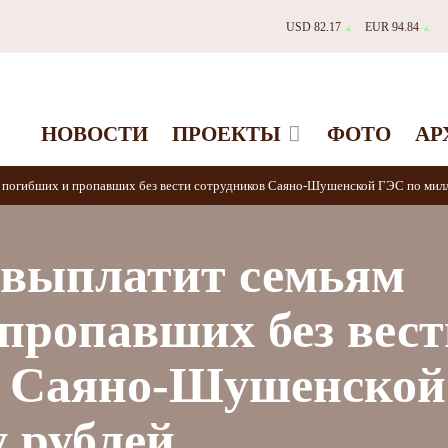
USD 82.17
EUR 94.84
▲
▲
НОВОСТИ
ПРОЕКТЫ
ФОТО
АР
м погибших и пропавших без вести сотрудников Саяно-Шушенской ГЭС по мил
 выплатит семьям
пропавших без вест
в Саяно-Шушенско
 рублей