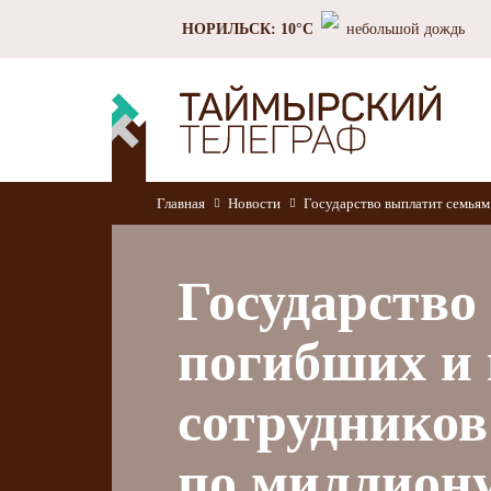
НОРИЛЬСК: 10°C
небольшой дождь
Главная
Новости
Государство выплатит семья
Государство
погибших и 
сотруднико
по миллиону