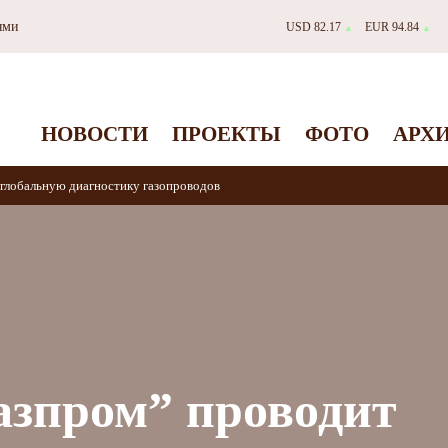
ями
USD 82.17
EUR 94.84
▲
▲
НОВОСТИ
ПРОЕКТЫ
ФОТО
АРХ
глобальную диагностику газопроводов
азпром” проводит