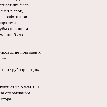
иагностику было
олнен в срок,
ва работников.
паратами –
трубы сплошным
ременно было
опровод не пригоден к
 он.
стики трубопроводов,
оиться не о чем. С 1
 за оперативным
ектора