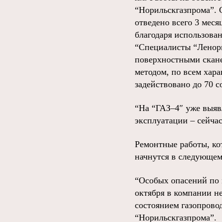
“Норильскгазпрома”. 
отведено всего 3 меся
благодаря использова
“Специалисты “Ленорг
поверхностными скан
методом, по всем хар
задействовано до 70 с
“На “ГАЗ–4″ уже выявл
эксплуатации – сейчас
Ремонтные работы, ко
начнутся в следующем 
“Особых опасений по 
октября в компании н
состоянием газопровод
“Норильскгазпрома”.