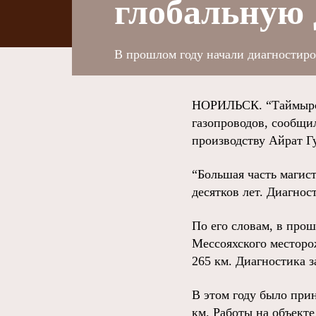
глобальную 
В прошлом году начали диагностиров
НОРИЛЬСК. “Таймырск
газопроводов, сообщи
производству Айрат Г
“Большая часть магис
десятков лет. Диагнос
По его словам, в про
Мессояхского месторо
265 км. Диагностика з
В этом году было при
км. Работы на объект