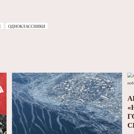
E
ОДНОКЛАССНИКИ
А
«
Г
С