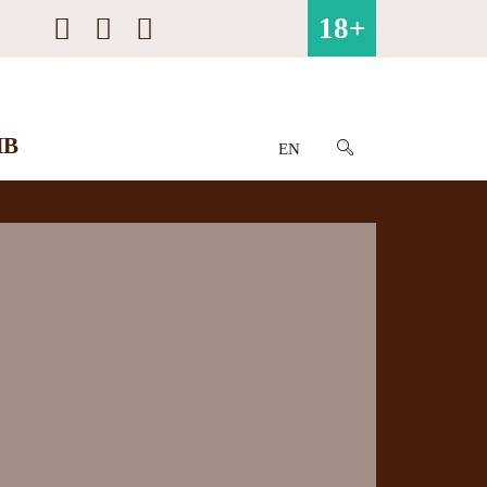
18+
ИВ
EN