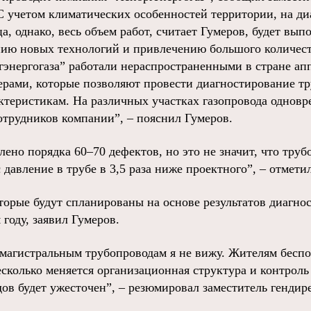
С учетом климатических особенностей территории, на д
ца, однако, весь объем работ, считает Гумеров, будет вып
нию новых технологий и привлечению большого количест
энергогаза” работали нераспространенными в стране ап
ерами, которые позволяют провести диагностирование 
актеристикам. На различных участках газопровода однов
отрудников компании”, – пояснил Гумеров.
ено порядка 60–70 дефектов, но это не значит, что труб
 давление в трубе в 3,5 раза ниже проектного”, – отметил
торые будут спланированы на основе результатов диагно
году, заявил Гумеров.
магистральным трубопроводам я не вижу. Жителям беспок
есколько меняется организационная структура и контроль
ов будет ужесточен”, – резюмировал заместитель гендир