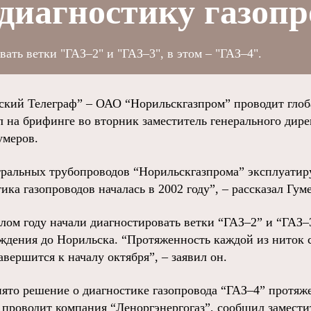
диагностику газопр
ать ветки "ГАЗ–2" и "ГАЗ–3", в этом – "ГАЗ–4".
ий Телеграф” – ОАО “Норильскгазпром” проводит глоб
л на брифинге во вторник заместитель генерального дир
умеров.
тральных трубопроводов “Норильскгазпрома” эксплуатир
тика газопроводов началась в 2002 году”, – рассказал Гум
шлом году начали диагностировать ветки “ГАЗ–2” и “ГАЗ
ждения до Норильска. “Протяженность каждой из ниток с
авершится к началу октября”, – заявил он.
нято решение о диагностике газопровода “ГАЗ–4” протяж
е проводит компания “Леноргэнергогаз”, сообщил замести