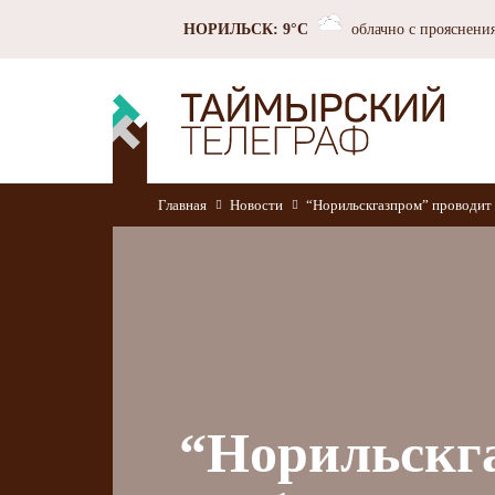
НОРИЛЬСК: 9°C
облачно с прояснени
Главная
Новости
“Норильскгазпром” проводит 
“Норильскг