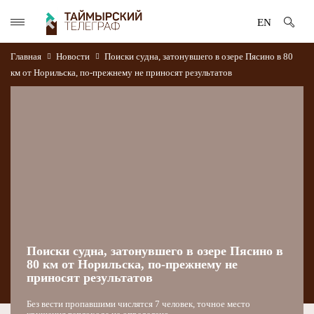
EN
Главная
Новости
Поиски судна, затонувшего в озере Пясино в 80
км от Норильска, по-прежнему не приносят результатов
Поиски судна, затонувшего в озере Пясино в
80 км от Норильска, по-прежнему не
приносят результатов
Без вести пропавшими числятся 7 человек, точное место