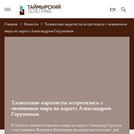
EN
Главная
Новости
Талнахские каратисты встретились с чемпионом
мира по каратэ Александром Геруновым
Талнахские каратисты встретились с
чемпионом мира по каратэ Александром
Геруновым
В Талнахе чемпион Европы и мира по каратэ Александр Герунов
с наставником Валерием Кокшиным проводил мастер-класс для