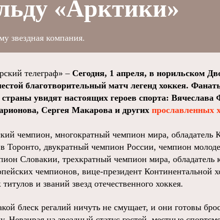
 льду «Арктики»
му звездная компания.
ский телеграф» –
Сегодня, 1 апреля, в норильском Дв
естой благотворительный матч легенд хоккея. Фанат
й страны увидят настоящих героев спорта: Вячеслава 
арионова, Сергея Макарова и других
прославленных 
ий чемпион, многократный чемпион мира, обладатель К
 в Торонто, двукратный чемпион России, чемпион молод
пион Словакии, трехкратный чемпион мира, обладатель 
опейских чемпионов, вице-президент Континентальной х
 титулов и званий звезд отечественного хоккея.
акой блеск регалий ничуть не смущает, и они готовы бр
у. Невзирая на звездный статус гостей, местные спортс