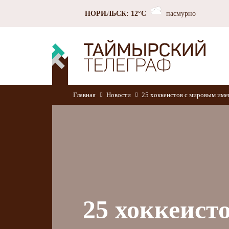
НОРИЛЬСК: 12°C
пасмурно
Главная
Новости
25 хоккеистов с мировым име
25 хоккеист