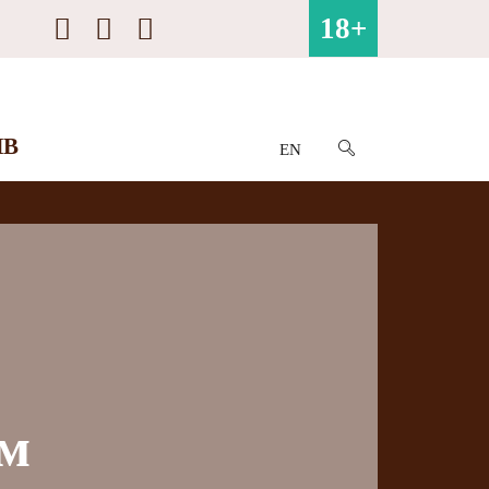
18+
ИВ
EN
ем