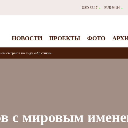
USD 82.17
EUR 94.84
▲
▲
НОВОСТИ
ПРОЕКТЫ
ФОТО
АРХ
нем сыграют на льду «Арктики»
ов с мировым имен