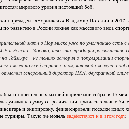
нитостям мирового уровня настоящий бой.
жил президент «Норникеля» Владимир Потанин в 2017 год
 по развитию в России хоккея как массового вида спорт
орительный матч в Норильске уже по умолчанию есть в 
ССР и России. Здорово, что эта традиция развивается. 
 на Таймыре – не только история о популяризации спор
ям хоккея по всей стране о том, как люди живут и раб
– отметил генеральный директор НХЛ, двукратный олим
.
 благотворительных матчей норильчане собрали 16 мил
ь» удваивал сумму от реализации пригласительных билет
нвентарь и экипировку, финансировали поездки юных х
ые турниры. Такую же модель
задействуют и в этом году
.