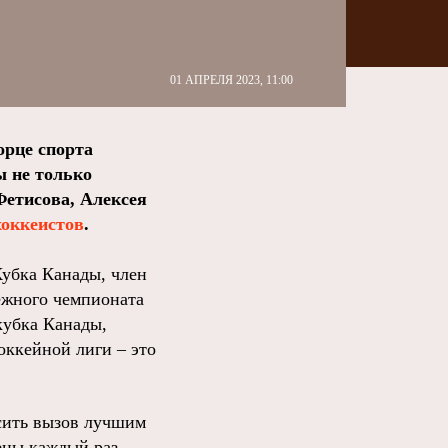
01 АПРЕЛЯ 2023, 11:00
орце спорта
ы не только
Фетисова, Алексея
хоккеистов
.
убка Канады, член
ежного чемпионата
кубка Канады,
оккейной лиги – это
осить вызов лучшим
мены каждый раз