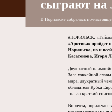
сыграют на
В Норильске собралась по-настояще
#НОРИЛЬСК. «Таймыр
«Арктика» пройдет ш
Норильска, но и все
Касатонова, Игоря Л
Двукратный олимпийск
Зала хоккейной славы
мира, двукратный чем
обладатель Кубка Евр
только краткий список
Впрочем, норильчан т
игрокам страны на льд