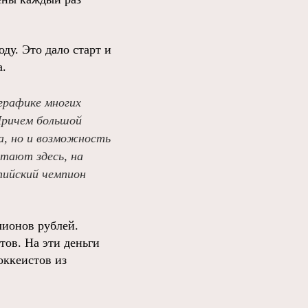
у. Это дало старт и
а.
графике многих
Причем большой
та, но и возможность
отают здесь, на
пийский чемпион
лионов рублей.
ов. На эти деньги
оккеистов из