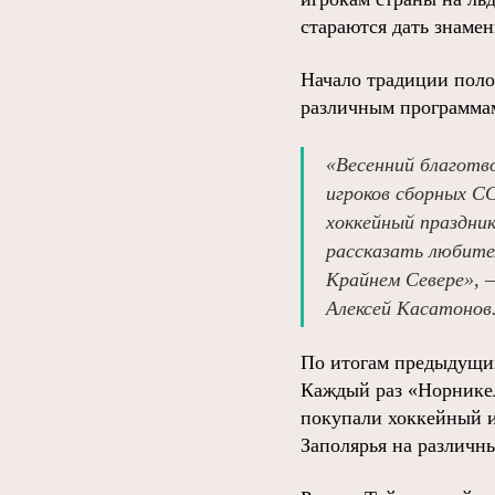
стараются дать знаме
Начало традиции поло
различным программам
«Весенний благотв
игроков сборных С
хоккейный праздник
рассказать любител
Крайнем Севере», 
Алексей Касатонов
По итогам предыдущих
Каждый раз «Норникел
покупали хоккейный и
Заполярья на различн