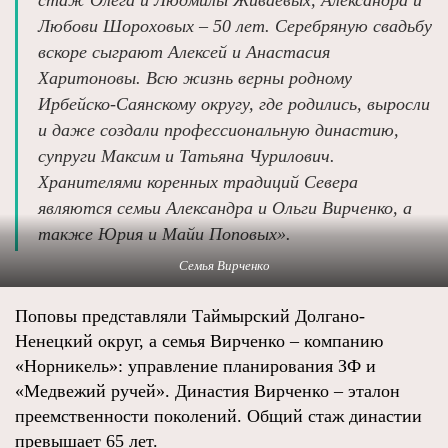
стаж Олега и Людмилы Живаевых, Александра и
Любови Шороховых – 50 лет. Серебряную свадьбу
вскоре сыграют Алексей и Анастасия
Харитоновы. Всю жизнь верны родному
Ирбейско-Саянскому округу, где родились, выросли
и даже создали профессиональную династию,
супруги Максим и Татьяна Чурилович.
Хранителями коренных традиций Севера
являются семьи Александра и Ольги Вирченко, а
также Юрия и Майи Поповых».
Семья Вирченко
Поповы представляли Таймырский Долгано-
Ненецкий округ, а семья Вирченко – компанию
«Норникель»: управление планирования ЗФ и
«Медвежий ручей». Династия Вирченко – эталон
преемственности поколений. Общий стаж династии
превышает 65 лет.