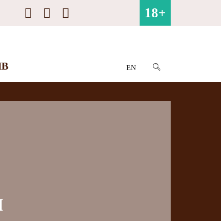
18+
ИВ
EN
м