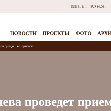
USD 81.41
EUR 94.06
▲
▲
НОВОСТИ
ПРОЕКТЫ
ФОТО
АРХ
ем граждан в Норильске
ева проведет прие