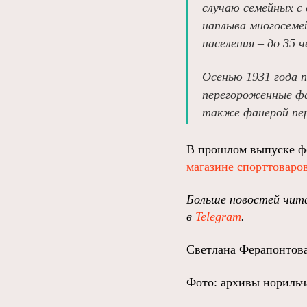
случаю семейных с 
наплыва многосеме
населения – до 35 
Осенью 1931 года 
перегороженные фан
также фанерой пе
В прошлом выпуске фо
магазине спорттоваро
Больше новостей чита
в
Telegram
.
Светлана Ферапонтов
Фото: архивы норильч