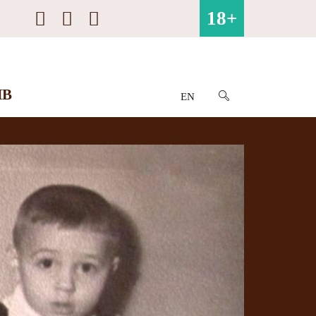
18+
ИВ
EN