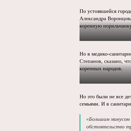
По устоявшейся город
Александра Воронцова 
коренную норильчанку
Но в медико-санитарно
Степанов, сказано, ч
коренных народов.
Но это были не все де
семьями. И в санитарн
«Большим минусом 
обстоятельство тр