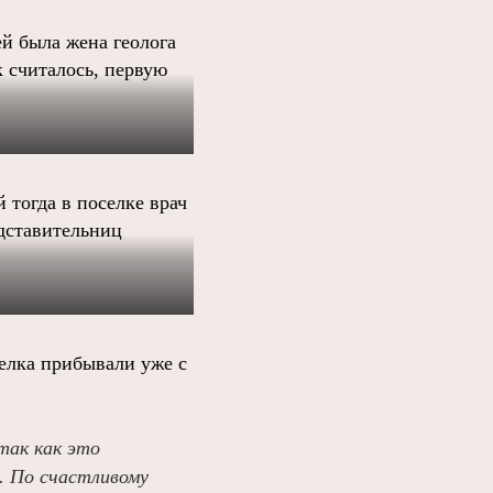
й была жена геолога
к считалось, первую
 тогда в поселке врач
едставительниц
селка прибывали уже с
так как это
. По счастливому