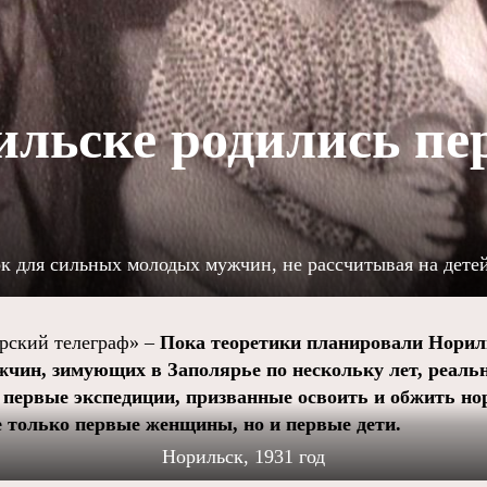
ильске родились пе
к для сильных молодых мужчин, не рассчитывая на детей
ский телеграф» –
Пока теоретики планировали Нориль
чин, зимующих в Заполярье по нескольку лет, реаль
 первые экспедиции, призванные освоить и обжить но
е только первые женщины, но и первые дети.
Норильск, 1931 год