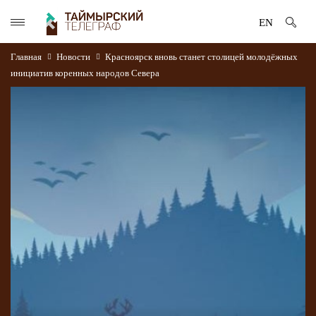
EN
Главная
Новости
Красноярск вновь станет столицей молодёжных
инициатив коренных народов Севера