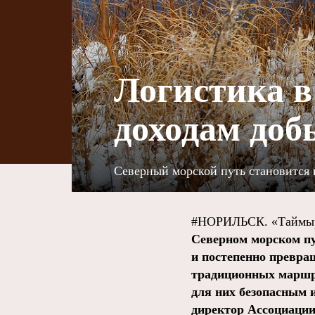
Логистика в
доходам доб
Северный морской путь становится 
#НОРИЛЬСК. «Таймыр
Северном морском пу
и постепенно превра
традиционных марш
для них безопасным
директор Ассоциации