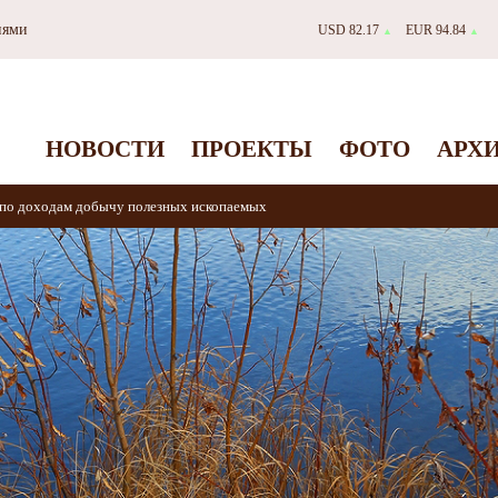
иями
USD 82.17
EUR 94.84
▲
▲
НОВОСТИ
ПРОЕКТЫ
ФОТО
АРХ
 по доходам добычу полезных ископаемых