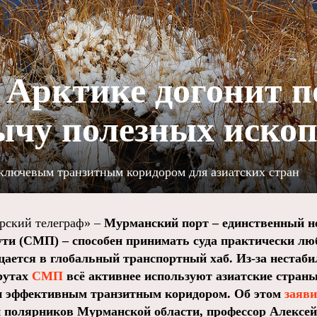
 Арктике догонит п
ычу полезных иско
ключевым транзитным коридором для азиатских стран
ский телеграф» –
Мурманский порт – единственный н
ти (СМП) – способен принимать суда практически лю
щается в глобальный транспортный хаб. Из‑за нестаби
рутах
СМП
всё активнее используют азиатские страны
 и эффективным транзитным коридором. Об этом
заяв
 полярников Мурманской области, профессор Алексей