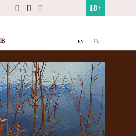
18+
ИВ
EN