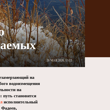
о
паемых
26 МАЯ 2026, 13:12
езамерзающий на
бого водоизмещения
льности на
: путь становится
ил
исполнительный
 Фадеев,