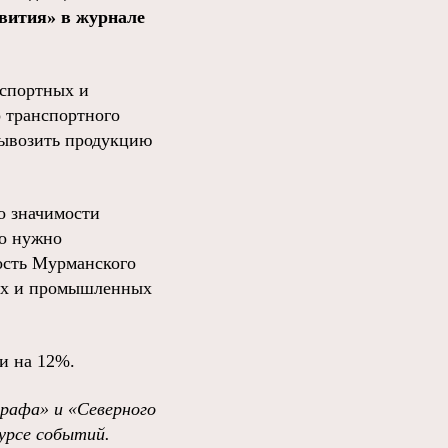
вития» в журнале
нспортных и
 транспортного
вывозить продукцию
о значимости
го нужно
ость Мурманского
ских и промышленных
и на 12%.
графа»
и
«Северного
урсе событий
.