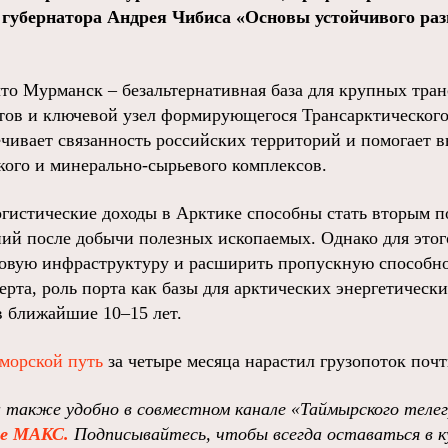
губернатора Андрея Чибиса «Основы устойчивого раз
что Мурманск – безальтернативная база для крупных тра
ов и ключевой узел формирующегося Трансарктического
ечивает связанность российских территорий и помогает 
кого и минерально‑сырьевого комплексов.
логистические доходы в Арктике способны стать вторым п
ий после добычи полезных ископаемых. Однако для это
товую инфраструктуру и расширить пропускную способн
перта, роль порта как базы для арктических энергетиче
в ближайшие 10–15 лет.
морской путь
за четыре месяца нарастил грузопоток почт
 также удобно в совместном канале «Таймырского теле
ре МАКС.
Подписывайтесь, чтобы всегда оставаться в к