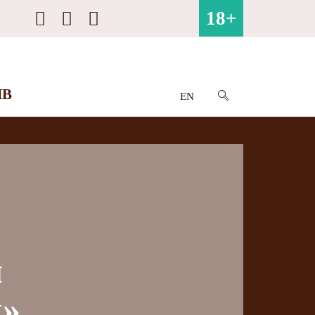
18+
ИВ
EN
м
к»