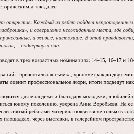
сторическим и так далее.
ут открытия. Каждый из ребят пойдет непроторенным 
 «заброшки», и совершенно неожиданные места, где соб
 причесанные, а живые, настоящие. В этой правдивости
ного», – подчеркнула она.
водят в трех возрастных номинациях: 14–15, 16–17 и 18–
ваний: горизонтальная съемка, хронометраж до двух мину
таты оценит профессиональное жюри, итоги подведут нак
оводится для молодежи и благодаря молодежи, в юбилейн
иться юному поколению, уверена Анна Воробьева. На ее 
если снятый ребятами материал появится не только в соцс
х площадках, через выставки, в галерейном пространстве