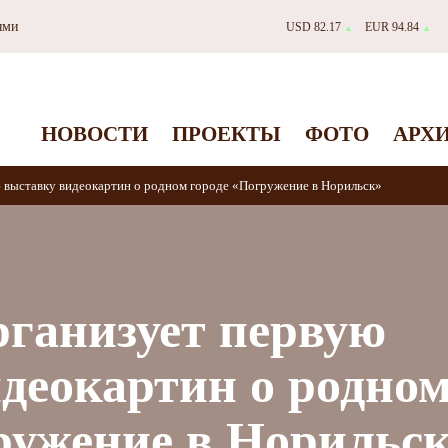
ями
USD 82.17
EUR 94.84
▲
▲
НОВОСТИ
ПРОЕКТЫ
ФОТО
АРХ
 выставку видеокартин о родном городе «Погружение в Норильск»
ганизует первую
деокартин о родно
ружение в Норильс