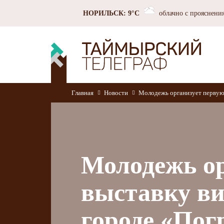
НОРИЛЬСК: 9°C
облачно с прояснени
Главная
Новости
Молодежь организует первую
Молодежь ор
выставку ви
городе «Пог