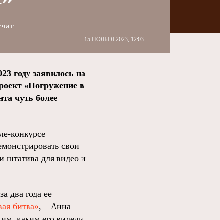
учат
15 НОЯБРЯ 2023, 12:03
23 году заявилось на
проект «Погружение в
нта чуть более
ле-конкурсе
емонстрировать свои
и штатива для видео и
а два года ее
ая битва»
, – Анна
ким, каким его видели