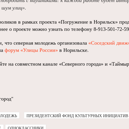
побродить с наушниками: к каждой работе будет авторс
 шум улиц».
роликов в рамках проекта «Погружение в Норильск» прод
нее о проекте можно узнать по телефону 8-913-501-72-59
и, что северная молодежь организовала
«Соседский движ
на
форум «Улицы России»
в Норильске.
йте на совместном канале «Северного города» и «Таймыр
город"
ЛОДЕЖЬ
ПРЕЗИДЕНТСКИЙ ФОНД КУЛЬТУРНЫХ ИНИЦИАТИВ
E
ОДНОКЛАССНИКИ