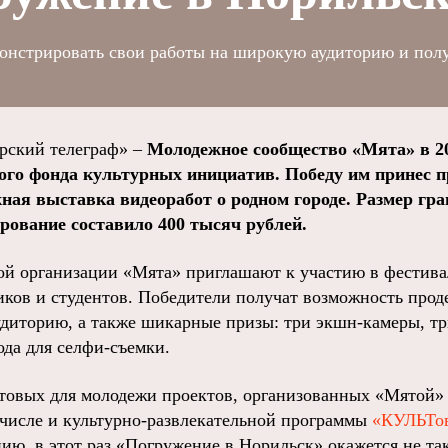
онстрировать свои работы на широкую аудиторию и пол
ский телеграф» –
Молодежное сообщество «Мята» в 20
ого фонда культурных инициатив. Победу им принес 
ная выставка видеоработ о родном городе. Размер гра
рование составило 400 тысяч рублей.
й организации «Мята» приглашают к участию в фестива
ков и студентов. Победители получат возможность прод
диторию, а также шикарные призы: три экшн-камеры, тр
ода для селфи-съемки.
товых для молодежи проектов, организованных «Мятой» з
 числе и культурно-развлекательной программы
«КУЛЬТов
ию, в этот раз «Погружение в Норильск» окажется не та