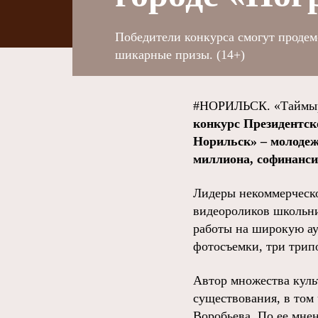
Победители конкурса смогут продем
шикарные призы. (14+)
#НОРИЛЬСК. «Таймыр
конкурс Президентск
Норильск» – молодеж
миллиона, софинанси
Лидеры некоммерческо
видеороликов школьни
работы на широкую ау
фотосъемки, три трип
Автор множества куль
существования, в том
Воробьева. По ее мнен