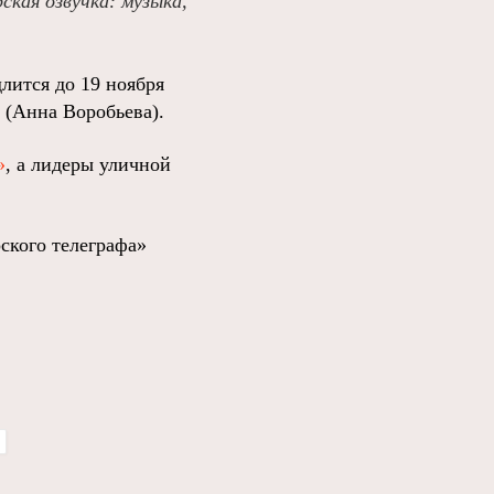
кая озвучка: музыка,
лится до 19 ноября
 (Анна Воробьева).
»
, а лидеры уличной
ского телеграфа»