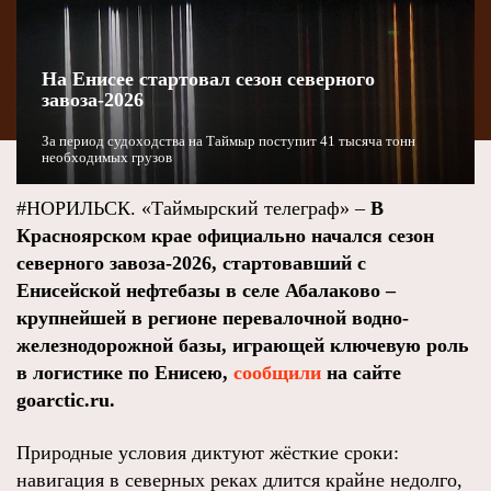
На Енисее стартовал сезон северного
завоза-2026
За период судоходства на Таймыр поступит 41 тысяча тонн
необходимых грузов
#НОРИЛЬСК. «Таймырский телеграф» –
В
Красноярском крае официально начался сезон
северного завоза-2026, стартовавший с
Енисейской нефтебазы в селе Абалаково –
крупнейшей в регионе перевалочной водно-
железнодорожной базы, играющей ключевую роль
в логистике по Енисею,
сообщили
на сайте
goarctic.ru.
Природные условия диктуют жёсткие сроки:
навигация в северных реках длится крайне недолго,