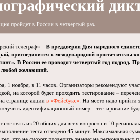
нографический дик
ция пройдет в России в четвертый раз.
ский телеграф» –
В преддверии Дня народного единст
рай, присоединится к международной просветительск
ант». В России ее проводят четвертый год подряд. П
т любой желающий.
ра, 1 ноября, в 11 часов. Организаторы рекомендуют уча
кой, на которой будет проходить тестирование – перече
на странице акции
в «Фейсбуке»
. На место надо прийти 
 получить идентификационный номер – тестирование буд
т состоять из 20 общих для всех вопросов и 10 регионал
 выполнение теста отведено 45 минут. Максимальная сум
я тех, кто не сможет проверить знания на региональных 