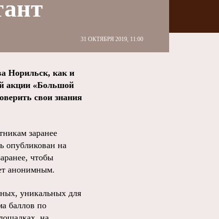
тант
31 ОКТЯБРЯ 2019, 11:00
ва Норильск, как и
ой акции «Большой
роверить свои знания
стникам заранее
нь опубликован на
заранее, чтобы
ет анонимным.
ьных, уникальных для
ма баллов по
площадках, на