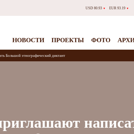
USD 80.93
EUR 93.19
▼
▼
НОВОСТИ
ПРОЕКТЫ
ФОТО
АРХ
ать Большой этнографический диктант
приглашают написа