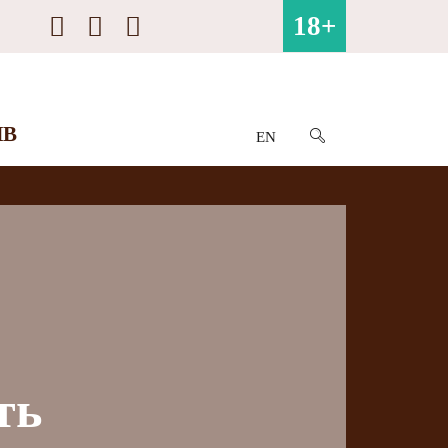
18+
ИВ
EN
ть