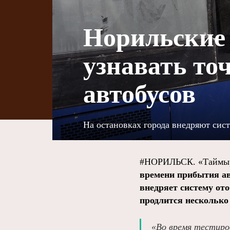
Норильские
узнавать то
автобусов
На остановках города внедряют сис
#НОРИЛЬСК. «Таймыр
времени прибытия ав
внедряет систему от
продлится несколько
«Во время тестиро