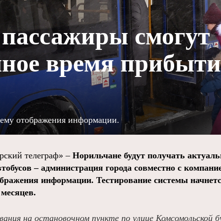
 пассажиры смогут
чное время прибыт
тему отображения информации.
ский телеграф» –
Норильчане будут получать актуаль
тобусов – администрация города совместно с компан
ображения информации. Тестирование системы начнетс
 месяцев.
вания на остановочном пункте по улице Комсомольской