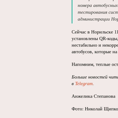
номера автобусных
тестирования систе
администрации Нор
Сейчас в Норильске 1
установлены QR-коды,
нестабильно и некорр
автобусов, которые на
Напомним, теплые ост
Больше новостей чита
в
Telegram.
Анжелика Степанова
Фото: Николай Щипк