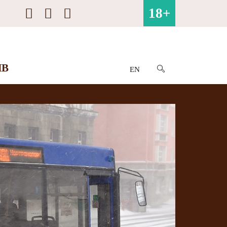
18+
ИВ
EN