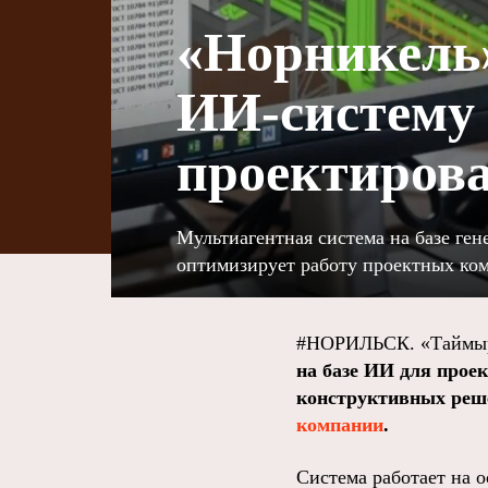
«Норникель»
ИИ‑систему
проектиров
Мультиагентная система на базе ге
оптимизирует работу проектных ко
#НОРИЛЬСК. «Таймыр
на базе ИИ для прое
конструктивных реше
компании
.
Система работает на 