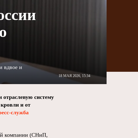
оссии
о
и вдвое и
18 МАЯ 2026, 15:34
и отраслевую систему
кровли и от
ресс-служба
ний компании (СНиП,