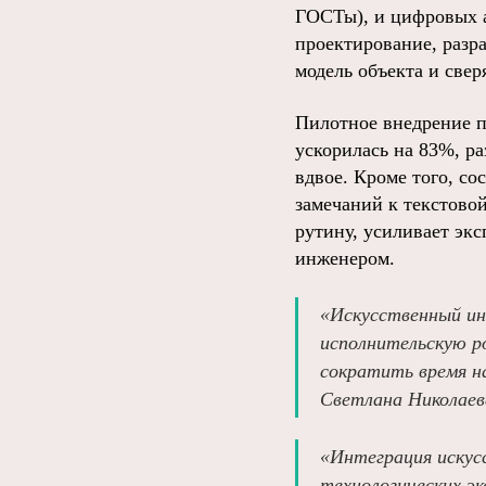
ГОСТы), и цифровых а
проектирование, раз
модель объекта и све
Пилотное внедрение п
ускорилась на 83%, р
вдвое. Кроме того, со
замечаний к текстово
рутину, усиливает экс
инженером.
«Искусственный ин
исполнительскую р
сократить время н
Светлана Николаев
«Интеграция искус
технологических э