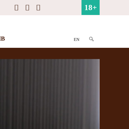
18+
ИВ
EN