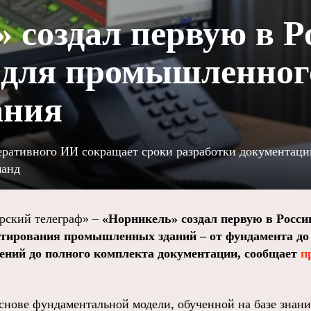
 создал первую в Р
 для промышленног
ания
неративного ИИ сокращает сроки разработки документаци
манд
ский телеграф» –
«Норникель» создал первую в Росси
ктирования промышленных зданий – от фундамента до 
ний до полного комплекта документации, сообщает
п
основе фундаментальной модели, обученной на базе зна