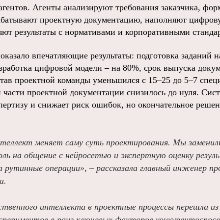
гентов. Агенты анализируют требования заказчика, фор
рабатывают проектную документацию, наполняют цифро
ряют результаты с нормативами и корпоративными станда
оказало впечатляющие результаты: подготовка заданий 
азработка цифровой модели – на 80%, срок выпуска доку
став проектной команды уменьшился с 15–25 до 5–7 спец
й части проектной документации снизилось до нуля. Сис
пертизу и снижает риск ошибок, но окончательное решени
теллект меняет саму суть проектирования. Мы заменили
оль на общение с нейросетью и экспертную оценку резул
а рутинные операции», – рассказала главный инженер пр
а.
ственного интеллекта в проектные процессы перешла из
кспериментов в ранг ключевых факторов конкурентоспосо