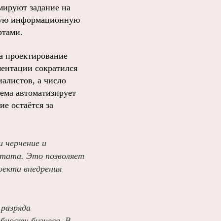
мируют задание на
вую информационную
ртами.
на проектирование
ментации сократился
иалистов, а число
тема автоматизирует
е остаётся за
 черчение и
ьтата. Это позволяет
оекта внедрения
 разряда
бности бизнеса. В