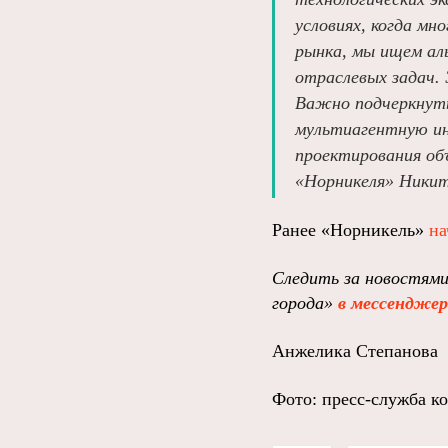
условиях, когда м
рынка, мы ищем ал
отраслевых задач.
Важно подчеркнуть
мультиагентную ин
проектирования об
«Норникеля» Никит
Ранее «Норникель»
на
Следить за новостям
города»
в мессендже
Анжелика Степанова
Фото: пресс-служба к