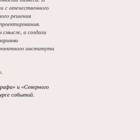
ли с отечественного
ного решения
проектирования.
смысле, а создали
нариями
проектного института
в
.
графа»
и
«Северного
урсе событий
.