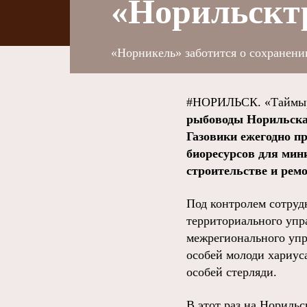
«Норильскт
«Норникель» заботится о сохранен
#НОРИЛЬСК. «Таймыр
рыбоводы Норильска 
Газовики ежегодно п
биоресурсов для
мини
строительстве и рем
Под контролем сотруд
территориального упр
межрегионального упр
особей молоди хариуса
особей стерляди.
В этот раз на Нориль