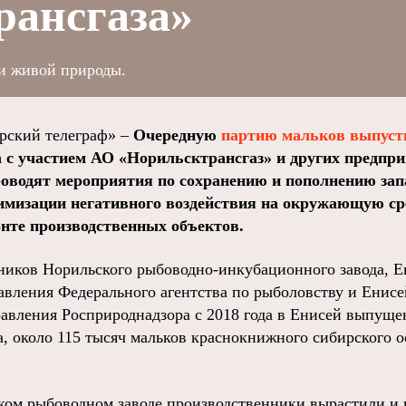
рансгаза»
ии живой природы.
ский телеграф» –
Очередную
партию мальков выпуст
с участием АО «Норильсктрансгаз» и других предпри
роводят мероприятия по сохранению и пополнению зап
мизации негативного воздействия на окружающую ср
онте производственных объектов.
ников Норильского рыбоводно-инкубационного завода, Е
авления Федерального агентства по рыболовству и Енисе
авления Росприроднадзора с 2018 года в Енисей выпуще
, около 115 тысяч мальков краснокнижного сибирского о
ском рыбоводном заводе производственники вырастили и