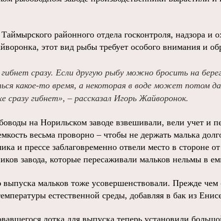
 Таймырского районного отдела госконтроля, надзора и 
йворонка, этот вид рыбы требует особого внимания и об
 гибнет сразу. Если другую рыбу можно бросить на берег 
ься какое-то время, а некоторая в воде может потом 
хе сразу гибнет», – рассказал Игорь Жайворонок.
боводы на Норильском заводе взвешивали, вели учет и п
мкость весьма проворно – чтобы не держать малька долг
чика и прессе заблаговременно отвели место в стороне о
иков завода, которые пересаживали мальков нельмы в емк
 выпуска мальков тоже усовершенствовали. Прежде чем о
температуры естественной среды, добавляя в бак из Енисе
овавшегося лотка для выпуска теперь установили большо