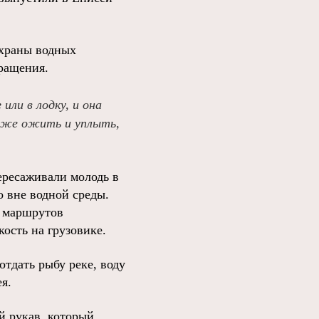
охраны водных
ращения.
или в лодку, и она
даже ожить и уплыть,
ересаживали молодь в
о вне водной среды.
т маршрутов
ость на грузовике.
тдать рыбу реке, воду
я.
й рукав, который