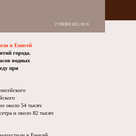
27 ИЮНЯ 2023, 09:35
или в Енисей
ятий города.
асов водных
еду при
нисейского
йского
но около 54 тысяч
сетра и около 82 тысяч
 выпустили в Енисей