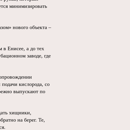
ается минимизировать
азом» нового объекта –
 в Енисее, а до тех
бационном заводе, где
сопровождении
 подачи кислорода, со
ережно выпускают по
дать хищники,
ратно на берег. Те,
ся.