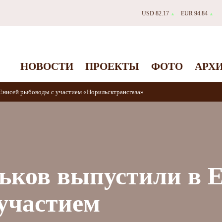
USD 82.17
EUR 94.84
▲
▲
НОВОСТИ
ПРОЕКТЫ
ФОТО
АРХ
Енисей рыбоводы с участием «Норильсктрансгаза»
ьков выпустили в 
участием