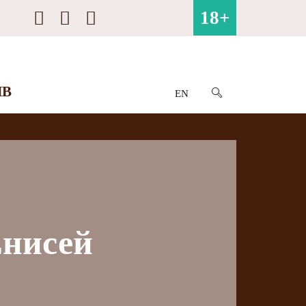
18+
ИВ
EN
Енисей