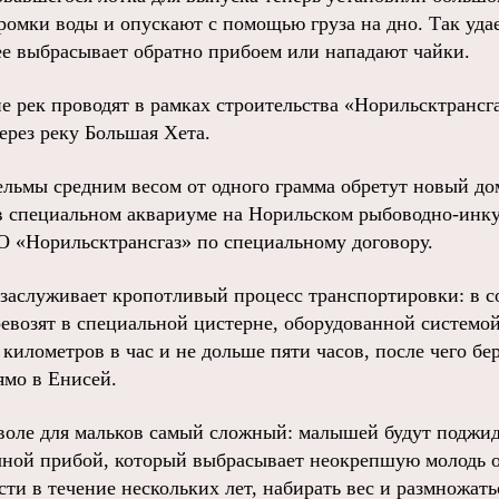
кромки воды и опускают с помощью груза на дно. Так уд
 ее выбрасывает обратно прибоем или нападают чайки.
е рек проводят в рамках строительства «Норильсктрансг
ерез реку Большая Хета.
льмы средним весом от одного грамма обретут новый дом
 в специальном аквариуме на Норильском рыбоводно-инку
 «Норильсктрансгаз» по специальному договору.
заслуживает кропотливый процесс транспортировки: в 
евозят в специальной цистерне, оборудованной системой
 километров в час и не дольше пяти часов, после чего б
ямо в Енисей.
воле для мальков самый сложный: малышей будут поджи
чной прибой, который выбрасывает неокрепшую молодь об
асти в течение нескольких лет, набирать вес и размножать