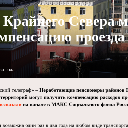
Крайнего Севера м
мпенсацию проезда
ва года
кий телеграф» –
Неработающие пенсионеры районов К
территорий могут получить компенсацию расходов про
ассказали
на канале в МАКС Социального фонда Росс
 возможна один раз в два года на любом виде транспорта