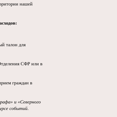
территории нашей
асходов:
ый талон для
 Отделения СФР или в
прием граждан в
графа»
и
«Северного
урсе событий
.