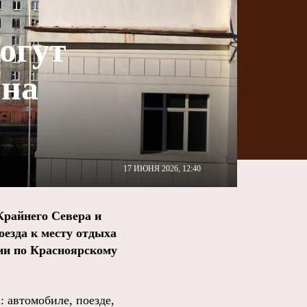
огут
 на
17 ИЮНЯ 2026, 12:40
райнего Севера и
езда к месту отдыха
ии по Красноярскому
: автомобиле, поезде,