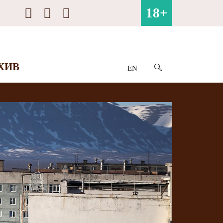
18+
ХИВ
EN