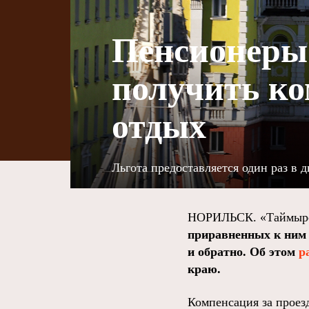
Пенсионеры 
получить ко
отдых
Льгота предоставляется один раз в д
НОРИЛЬСК. «Таймырс
приравненных к ним 
и обратно. Об этом
р
краю.
Компенсация за проезд