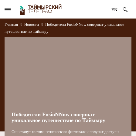
EN
Главная
Новости
Победители FusioNNow совершат уникальное
путешествие по Таймыру
Победители FusioNNow совершат
уникальное путешествие по Таймыру
Они станут гостями этнического фестиваля и получат доступ к