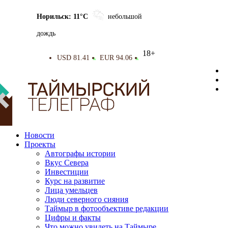
Норильск: 11°C
небольшой
дождь
18+
USD 81.41
EUR 94.06
▲
▲
Новости
Проекты
Автографы истории
Вкус Севера
Инвестиции
Курс на развитие
Лица умельцев
Люди северного сияния
Таймыр в фотообъективе редакции
Цифры и факты
Что можно увидеть на Таймыре