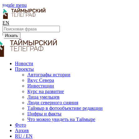
toggle menu
EN
Искать
Новости
Проекты
Автографы истории
Вкус Севера
Инвестиции
Курс на развитие
Лица умельцев
Люди северного сияния
Таймыр в фотообъективе редакции
Цифры и факты
Что можно увидеть на Таймыре
Фото
Архив
RU / EN