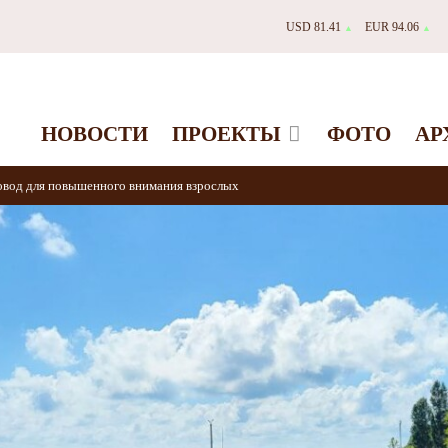
USD 81.41
EUR 94.06
▲
▲
НОВОСТИ
ПРОЕКТЫ
ФОТО
АР
овод для повышенного внимания взрослых