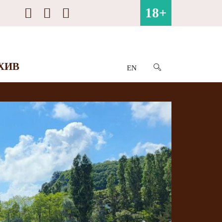
18+
ХИВ
EN