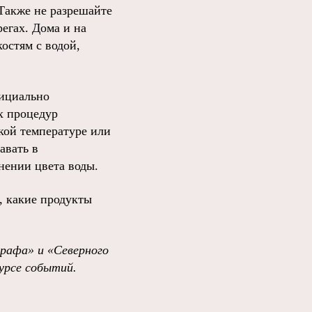
 Также не разрешайте
регах. Дома и на
остям с водой,
фициально
х процедур
кой температуре или
авать в
нении цвета воды.
и, какие продукты
рафа» и «Северного
урсе событий.