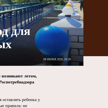
од для
ых
08 ИЮНЯ 2026, 10:20
 возникают летом,
Роспотребнадзора
 оставлять ребенка у
ые правила: не