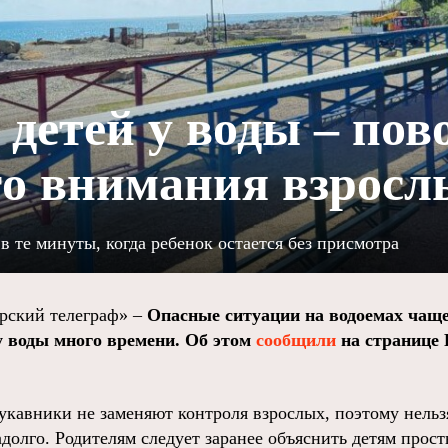
детей у воды – пов
о внимания взросл
в те минуты, когда ребенок остается без присмотра
ский телеграф» –
Опасные ситуации на водоемах чаще
 у воды много времени. Об этом
сообщили
на странице 
укавники не заменяют контроля взрослых, поэтому нельзя
долго. Родителям следует заранее объяснить детям прост