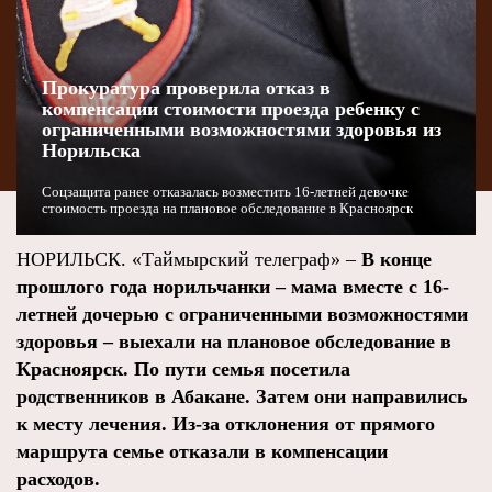
Прокуратура проверила отказ в
компенсации стоимости проезда ребенку с
ограниченными возможностями здоровья из
Норильска
Соцзащита ранее отказалась возместить 16-летней девочке
стоимость проезда на плановое обследование в Красноярск
НОРИЛЬСК. «Таймырский телеграф» –
В конце
прошлого года норильчанки – мама вместе с 16-
летней дочерью с ограниченными возможностями
здоровья – выехали на плановое обследование в
Красноярск. По пути семья посетила
родственников в Абакане. Затем они направились
к месту лечения. Из-за отклонения от прямого
маршрута семье отказали в компенсации
расходов.