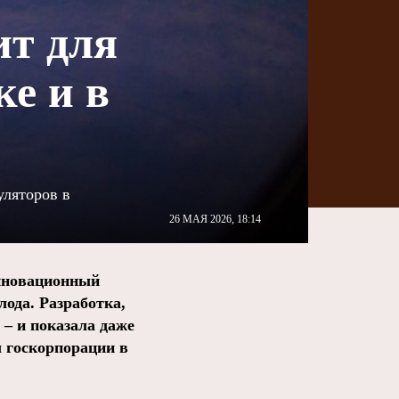
ит для
е и в
уляторов в
26 МАЯ 2026, 18:14
нновационный
лода. Разработка,
– и показала даже
 госкорпорации в