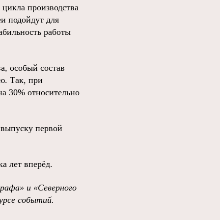
 цикла производства
еи подойдут для
табильность работы
а, особый состав
ю. Так, при
 на 30% относительно
 выпуску первой
ка лет вперёд.
графа»
и
«Северного
урсе событий
.