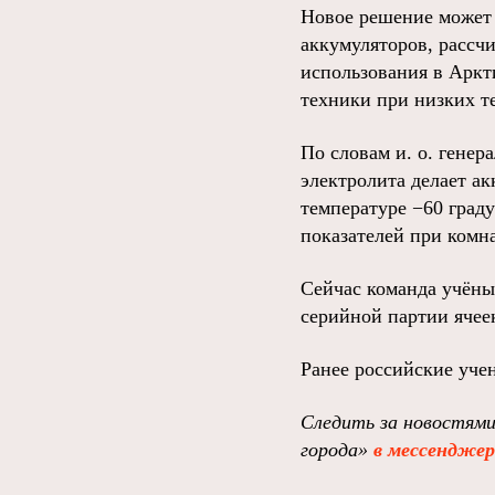
Новое решение может 
аккумуляторов, рассч
использования в Аркти
техники при низких т
По словам и. о. гене
электролита делает а
температуре −60 граду
показателей при комн
Сейчас команда учёны
серийной партии ячее
Ранее российские уч
Следить за новостями
города»
в мессендже