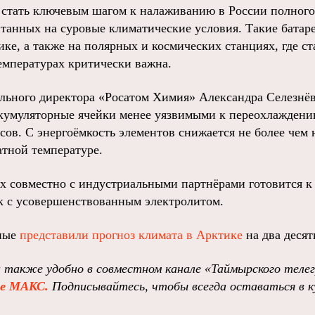
стать ключевым шагом к налаживанию в России полного
итанных на суровые климатические условия. Такие батар
ке, а также на полярных и космических станциях, где с
емпературах критически важна.
рального директора «Росатом Химия» Александра Селезнёв
ккумуляторные ячейки менее уязвимыми к переохлаждени
сов. C энергоёмкость элементов снижается не более чем
атной температуре.
х совместно с индустриальными партнёрами готовится к
к с усовершенствованным электролитом.
еные
представили прогноз климата в Арктике
на два десят
 также удобно в совместном канале «Таймырского теле
ре МАКС.
Подписывайтесь, чтобы всегда оставаться в к