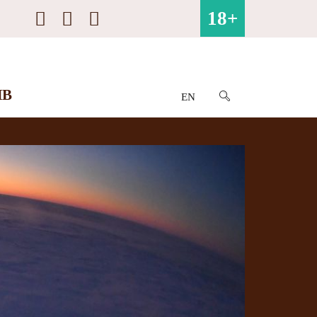
18+
ИВ
EN