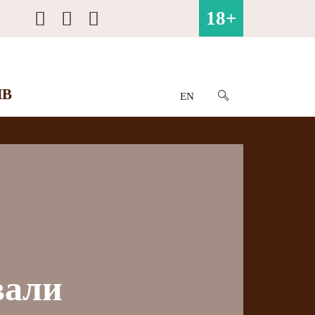
18+
ИВ
EN
вали