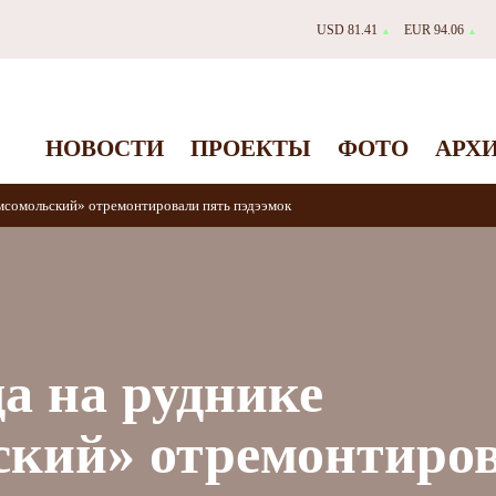
USD 81.41
EUR 94.06
▲
▲
НОВОСТИ
ПРОЕКТЫ
ФОТО
АРХ
омсомольский» отремонтировали пять пэдээмок
да на руднике
ский» отремонтиро