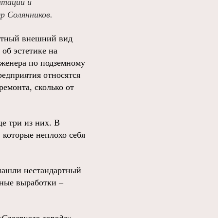
атации и
р Солянников.
рятный внешний вид
 об эстетике на
нженера по подземному
редприятия относятся
ремонта, сколько от
е три из них. В
 которые неплохо себя
 нашли нестандартный
нные выработки –