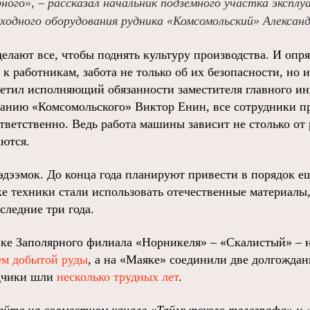
рного», – рассказал начальник подземного участка эксплу
ходного оборудования рудника «Комсомольский» Александ
елают все, чтобы поднять культуру производства. И оп
к работникам, забота не только об их безопасности, но и
метил исполняющий обязанности заместителя главного и
анию «Комсомольского» Виктор Енин, все сотрудники п
тветственно. Ведь работа машины зависит не столько от 
аются.
эдээмок. До конца года планируют привести в порядок ещ
ке техники стали использовать отечественные материалы,
следние три года.
ике Заполярного филиала «Норникеля» – «Скалистый» –
ем добытой руды
, а на «Маяке» соединили две долгожда
одчики шли
несколько трудных лет
.