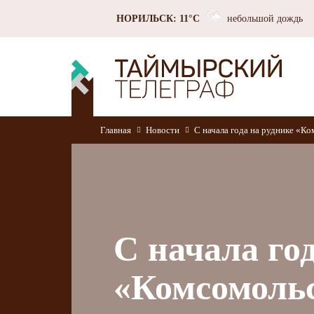
НОРИЛЬСК: 11°C
небольшой дождь
Главная
Новости
С начала года на руднике «К
С начала го
«Комсомоль