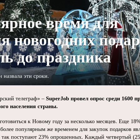
ярное время для
я новогодних подар
ль до праздника
 назвала эти сроки.
ский телеграф» –
SuperJob провел опрос среди 1600 п
ого населения страны.
готовиться к Новому году за несколько месяцев. Еще 18
более популярным же временем для закупок подарков явл
– так поступают 23% опрошенных. Каждый четвертый (