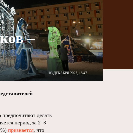
ков –
03 ДЕКАБРЯ 2025, 16:47
редставителей
% предпочитают делать
яется период за 2–3
25%)
признается
, что