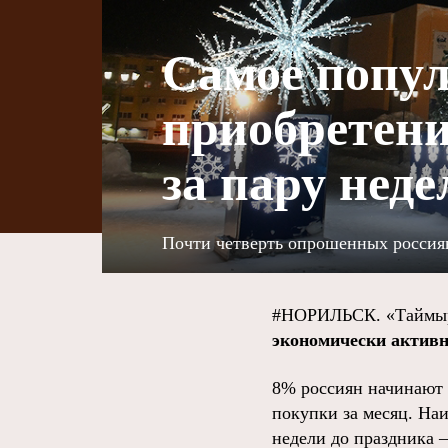
Самое попул
приобретени
за пару неде
Почти четверть опрошенных россиян
#НОРИЛЬСК. «Таймыр
экономически активн
8% россиян начинают 
покупки за месяц. Наи
недели до праздника 