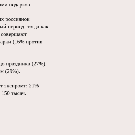
ами подарков.
х россиянок
ый период, тогда как
 совершают
дарки (16% против
до праздника (27%).
м (29%).
ет экспромт: 21%
 150 тысяч.