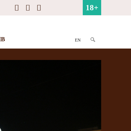
18+
ИВ
EN