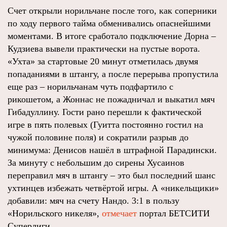
Счет открыли норильчане после того, как соперники
по ходу первого тайма обменивались опаснейшими
моментами. В итоге сработало подключение Дорна –
Кудзиева вывели практически на пустые ворота.
«Ухта» за стартовые 20 минут отметилась двумя
попаданиями в штангу, а после перерыва пропустила
еще раз – норильчанам чуть подфартило с
рикошетом, а Жоннас не пожадничал и выкатил мяч
Гибадуллину. Гости рано перешли к фактической
игре в пять полевых (Гуитта постоянно гостил на
чужой половине поля) и сократили разрыв до
минимума: Денисов нашёл в штрафной Парадински.
За минуту с небольшим до сирены Хусаинов
переправил мяч в штангу – это был последний шанс
ухтинцев избежать четвёртой игры. А «никельщики»
добавили: мяч на счету Нандо. 3:1 в пользу
«Норильского никеля»,
отмечает
портал БЕТСИТИ
Суперлиги.