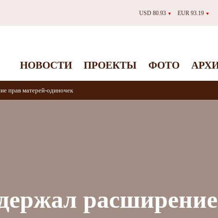
USD 80.93
EUR 93.19
▼
▼
НОВОСТИ
ПРОЕКТЫ
ФОТО
АРХ
ие прав матерей-одиночек
держал расширение