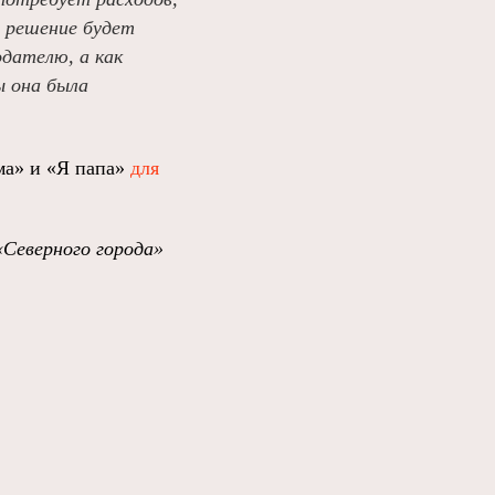
й решение будет
одателю, а как
ы она была
ма» и «Я папа»
для
«Северного города»