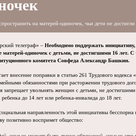
ночек
пространить на матерей-одиночек, чьи дети не достигли 
ский телеграф» –
Необходимо поддержать инициативу
 матерей-одиночек с детьми, не достигшими 16 лет. С
титуционного комитета Совфеда Александр Башкин.
ает внесение поправки в статью 261 Трудового кодекса 
мейными обязанностями при расторжении трудового дог
ья запрещает увольнять женщин с детьми, не достигшими 
ребенка до 14 лет или ребенка-инвалида до 18 лет.
оциальная направленность этой инициативы бесспорна 
иву позитивно воспримет общество:
дей, сколько может быть таких обращений, сколько это 