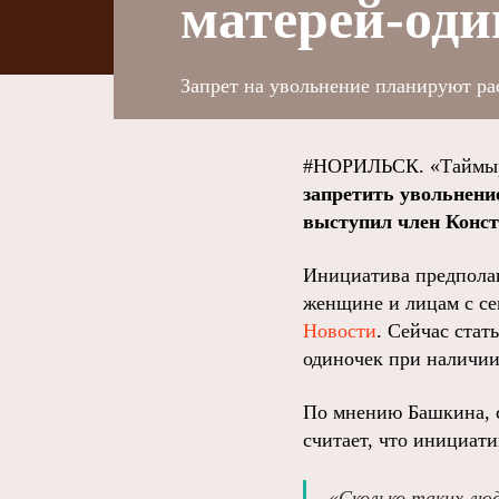
матерей-оди
Запрет на увольнение планируют рас
#НОРИЛЬСК. «Таймыр
запретить увольнение
выступил член Конс
Инициатива предполаг
женщине и лицам с се
Новости
. Сейчас стат
одиночек при наличии 
По мнению Башкина, с
считает, что инициат
«Сколько таких лю