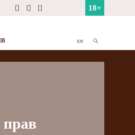
18+
ИВ
EN
 прав